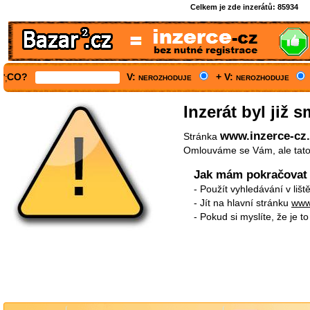
Celkem je zde inzerátů:
85934
CO?
V: nerozhoduje
+ V: nerozhoduje
';
Inzerát byl již 
www.inzerce-cz.
Stránka
Omlouváme se Vám, ale tato 
Jak mám pokračovat 
- Použít vyhledávání v liště
- Jít na hlavní stránku
www
- Pokud si myslíte, že je 