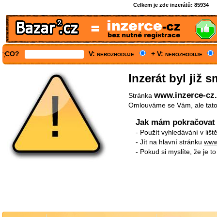
Celkem je zde inzerátů:
85934
CO?
V: nerozhoduje
+ V: nerozhoduje
';
Inzerát byl již 
www.inzerce-cz.c
Stránka
Omlouváme se Vám, ale tato 
Jak mám pokračovat 
- Použít vyhledávání v liště
- Jít na hlavní stránku
www
- Pokud si myslíte, že je 