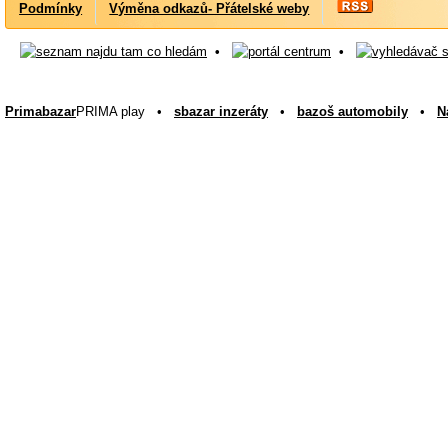
Podmínky
Výměna odkazů- Přátelské weby
•
•
Primabazar
PRIMA play •
sbazar inzeráty
•
bazoš automobily
•
N