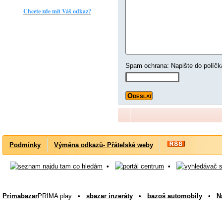
Chcete zde mít Váš odkaz?
Spam ochrana: Napište do
Podmínky
Výměna odkazů- Přátelské weby
•
•
Primabazar
PRIMA play •
sbazar inzeráty
•
bazoš automobily
•
N