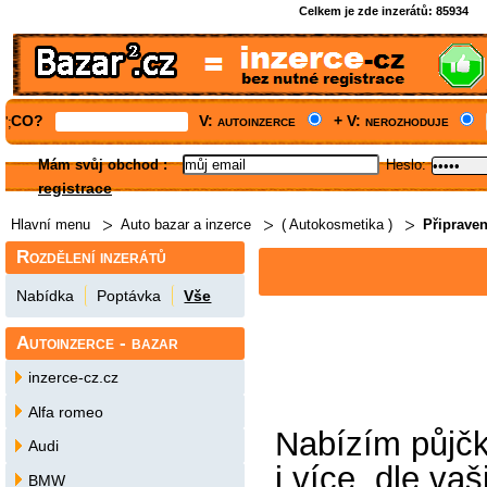
Celkem je zde inzerátů:
85934
CO?
V: autoinzerce
+ V: nerozhoduje
';
Mám svůj obchod
:
Heslo:
registrace
Hlavní menu
Auto bazar a inzerce
( Autokosmetika )
Připrave
Rozdělení inzerátů
Nabídka
Poptávka
Vše
Autoinzerce - bazar
inzerce-cz.cz
Alfa romeo
Nabízím půjčk
Audi
i více, dle va
BMW