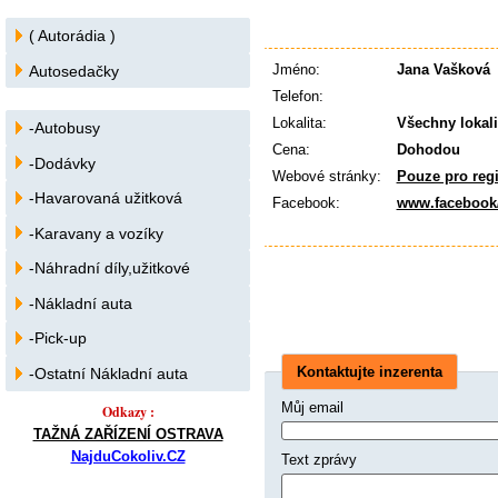
( Autorádia )
Jméno:
Jana Vašková
Autosedačky
Telefon:
Lokalita:
Všechny lokali
-Autobusy
Cena:
Dohodou
-Dodávky
Webové stránky:
Pouze pro reg
-Havarovaná užitková
Facebook:
www.facebook
-Karavany a vozíky
-Náhradní díly,užitkové
-Nákladní auta
-Pick-up
Kontaktujte inzerenta
-Ostatní Nákladní auta
Můj email
Odkazy :
TAŽNÁ ZAŘÍZENÍ OSTRAVA
NajduCokoliv.CZ
Text zprávy