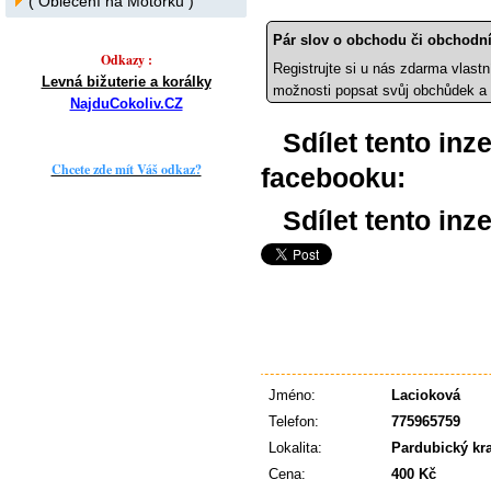
( Oblečení na Motorku )
Pár slov o obchodu či obchodní
Odkazy :
Registrujte si u nás zdarma vlastn
Levná bižuterie a korálky
možnosti popsat svůj obchůdek a 
NajduCokoliv.CZ
Sdílet tento inz
Chcete zde mít Váš odkaz?
facebooku:
Sdílet tento inze
Jméno:
Lacioková
Telefon:
775965759
Lokalita:
Pardubický kra
Cena:
400 Kč