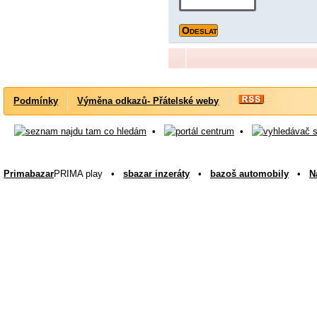
Podmínky
Výměna odkazů- Přátelské weby
•
•
Primabazar
PRIMA play •
sbazar inzeráty
•
bazoš automobily
•
N