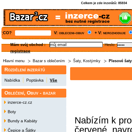
Celkem je zde inzerátů:
85934
CO?
V: obleceni-obuv
+ V: nerozhoduje
';
Mám svůj obchod
:
Heslo:
registrace
Hlavní menu
Bazar s oblečením
Šaty, Kostýmky
Plesové šaty
Rozdělení inzerátů
Nabídka
Poptávka
Vše
Oblečení, Obuv - bazar
inzerce-cz.cz
Boty
Nabízím k prod
Bundy a Kabáty
červené, navrc
Čepice a Šátky