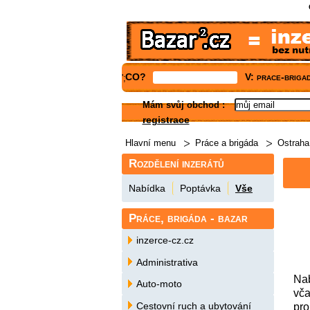
CO?
V: prace-briga
';
Mám svůj obchod
:
registrace
Hlavní menu
Práce a brigáda
Ostraha
Rozdělení inzerátů
Nabídka
Poptávka
Vše
Práce, brigáda - bazar
inzerce-cz.cz
Administrativa
Nab
Auto-moto
vča
Cestovní ruch a ubytování
pro