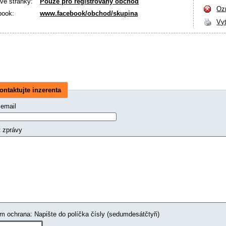
é stránky:
Pouze pro registrovaný obchod
Ozn
book:
www.facebook/obchod/skupina
Vyt
ontaktujte inzerenta
 email
t zprávy
Spam ochrana: Napište do políčka čísly (sedumdesátčtyři)