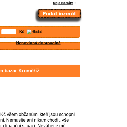
Moje inzeráty
•
Kč
Nepovinná dobrovolná
ám bazar Kroměříž
 Kč všem občanům, kteří jsou schopni
ní. Nemusíte ani nikam chodit, vše
ou finanční situaci. Neváhejte mě