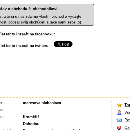
slov o obchodu či obchodníkovi:
strujte si u nás zdarma vlastní obchod a využijte
osti popsat svůj obchůdek a také sami sebe :o)
let tento inzerát na facebooku:
let tento inzerát na twitteru:
o:
maresova blahoslava
To
on:
Vš
ta:
Kroměříž
Pos
:
Dohodou
Ozn