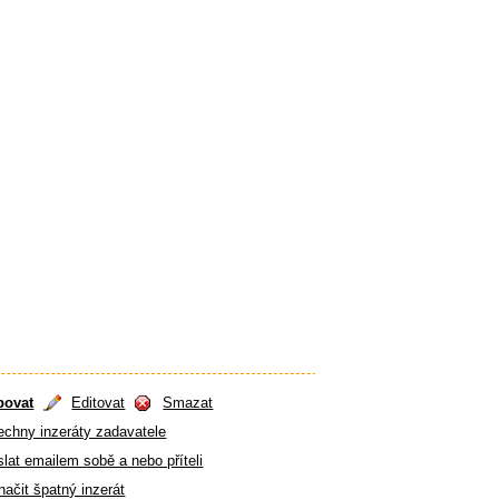
povat
Editovat
Smazat
echny inzeráty zadavatele
lat emailem sobě a nebo příteli
ačit špatný inzerát