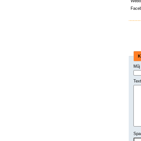
Webov
Face
K
Můj
Tex