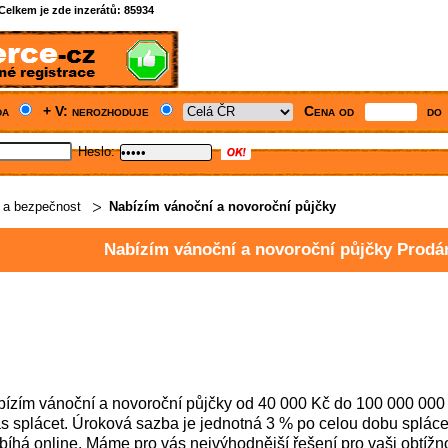
Celkem je zde inzerátů:
85934
da
+ V: nerozhoduje
Cena od
do
Heslo:
 a bezpečnost
Nabízím vánoční a novoroční půjčky
Nabízím vánoční a novoroční půjčky Prod
ízím vánoční a novoroční půjčky od 40 000 Kč do 100 000 000
s splácet. Úroková sazba je jednotná 3 % po celou dobu spláce
bíhá online. Máme pro vás nejvýhodnější řešení pro vaši obtížn