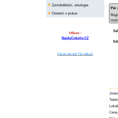
Zemědělství, ekologie
Pár 
Ostatní v práce
Regi
možn
Sdí
Odkazy :
NajduCokoliv.CZ
Sdí
Chcete zde mít Váš odkaz?
Jmén
Telef
Lokali
Cena