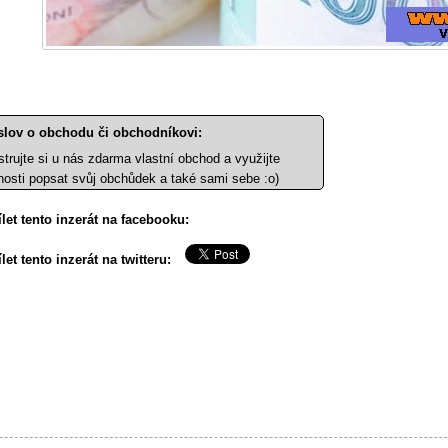
slov o obchodu či obchodníkovi:
strujte si u nás zdarma vlastní obchod a využijte
osti popsat svůj obchůdek a také sami sebe :o)
let tento inzerát na facebooku:
let tento inzerát na twitteru: