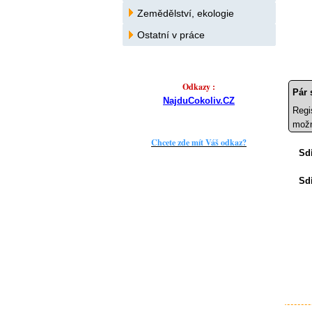
Zemědělství, ekologie
Ostatní v práce
Odkazy :
Pár 
NajduCokoliv.CZ
Regi
možn
Chcete zde mít Váš odkaz?
Sdí
Sdí