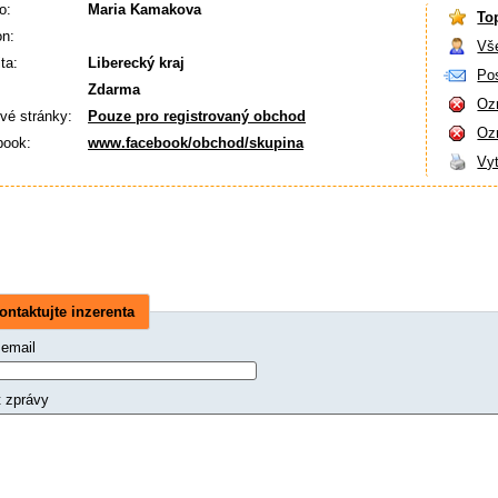
o:
Maria Kamakova
To
on:
Vš
ta:
Liberecký kraj
Pos
:
Zdarma
Ozn
é stránky:
Pouze pro registrovaný obchod
Ozn
book:
www.facebook/obchod/skupina
Vyt
ontaktujte inzerenta
 email
t zprávy