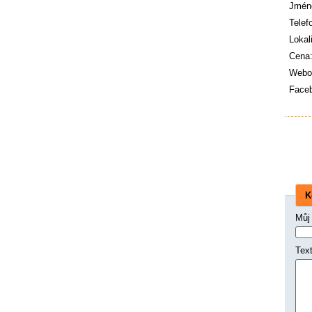
Jmén
Telef
Lokali
Cena
Webov
Face
K
Můj
Tex