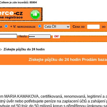
Celkem je zde inzerátů:
85904
da
+ V: nerozhoduje
Cena od
do
Heslo:
Získejte půjčku do 24 hodin
Získejte půjčku do 24 hodin Prodám bazar
m MARIA KAMAKOVA, certifikovaná, renomovaná, legitimní a ak
tný úvěr nebo potřebujete peníze na zaplacení účtů a zahájení
ybuje od 50 tisíc do 50 milionů korun s přiměřenou úrokovou s