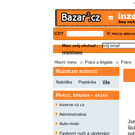
CO?
V: prace-briga
';
Mám svůj obchod
:
registrace
Hlavní menu
Práce a brigáda
Právo
Rozdělení inzerátů
Nabídka
Poptávka
Vše
Práce, brigáda - bazar
inzerce-cz.cz
Administrativa
Jse
Auto-moto
špa
Cestovní ruch a ubytování
poh