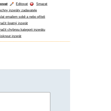
povat
Editovat
Smazat
echny inzeráty zadavatele
lat emailem sobě a nebo příteli
ačit špatný inzerát
ačit chybnou kategorii inzerátu
isknout inzerát