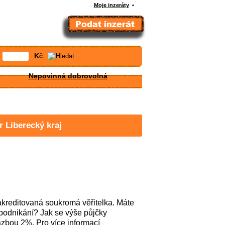
Moje inzeráty
•
Kč
Nepovinná dobrovolná
 Liberecký kraj
reditovaná soukromá věřitelka. Máte
 podnikání? Jak se výše půjčky
azbou 2%. Pro více informací