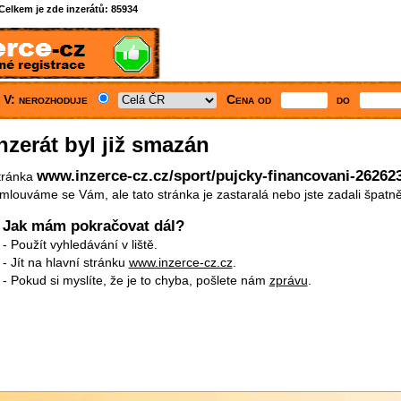
Celkem je zde inzerátů:
85934
 V: nerozhoduje
Cena od
do
nzerát byl již smazán
www.inzerce-cz.cz/sport/pujcky-financovani-26262
tránka
mlouváme se Vám, ale tato stránka je zastaralá nebo jste zadali špatn
Jak mám pokračovat dál?
- Použít vyhledávání v liště.
- Jít na hlavní stránku
www.inzerce-cz.cz
.
- Pokud si myslíte, že je to chyba, pošlete nám
zprávu
.