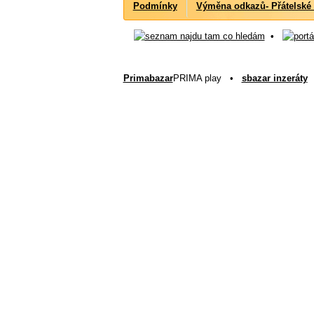
Podmínky
Výměna odkazů- Přátelské
•
Primabazar
PRIMA play •
sbazar inzeráty