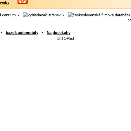
 weby
•
•
2
•
bazoš automobily
•
Najducokoliv