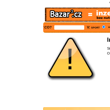
CO?
V: sport
+
';
I
S
O