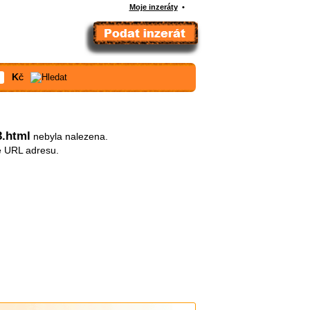
Moje inzeráty
•
Kč
3.html
nebyla nalezena.
ě URL adresu.