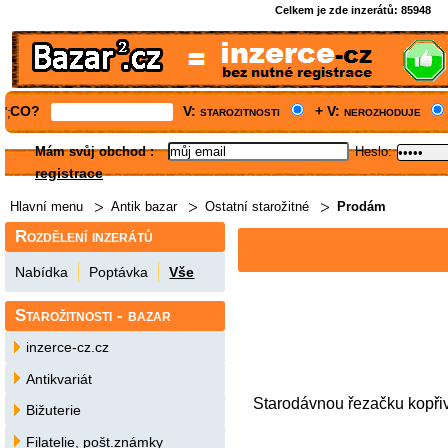
Celkem je zde inzerátů:
85948
CO?
V: starozitnosti
+ V: nerozhoduje
';
Mám svůj obchod
:
Heslo:
registrace
Hlavní menu
Antik bazar
Ostatní starožitné
Prodám
Rozdělení inzerátů
Nabídka
Poptávka
Vše
Starožitnosti - bazar
inzerce-cz.cz
Antikvariát
Starodávnou řezačku kopři
Bižuterie
Filatelie, pošt.známky