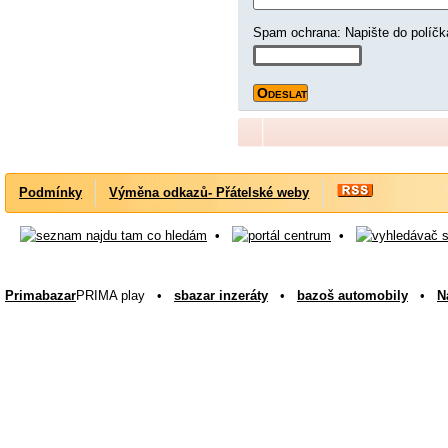
Spam ochrana: Napište d
Podmínky
Výměna odkazů- Přátelské weby
•
•
Primabazar
PRIMA play •
sbazar inzeráty
•
bazoš automobily
•
N