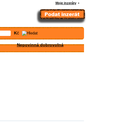
Moje inzeráty
•
Kč
Nepovinná dobrovolná