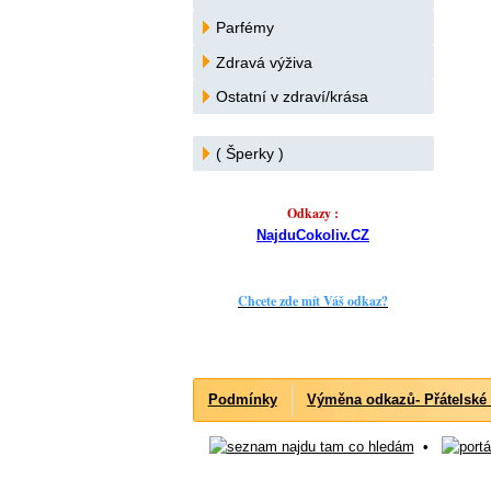
Parfémy
Zdravá výživa
Ostatní v zdraví/krása
( Šperky )
Odkazy :
NajduCokoliv.CZ
Chcete zde mít Váš odkaz?
Podmínky
Výměna odkazů- Přátelské
•