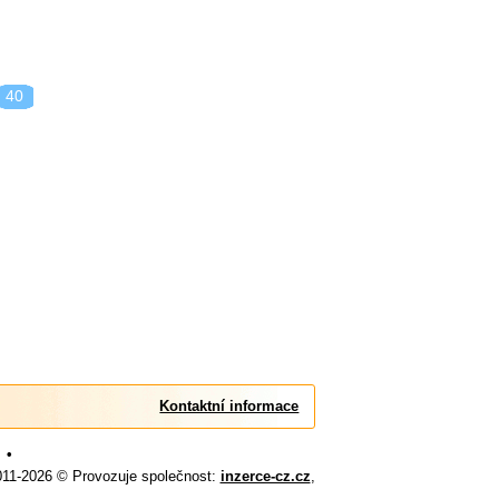
40
Kontaktní informace
•
011-2026 © Provozuje společnost:
inzerce-cz.cz
,