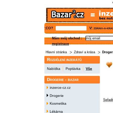
CO?
V: zdravi-a-kr
';
Mám svůj obchod
:
registrace
Hlavní stránka
Zdraví a krása
Drogeri
Rozdělení inzerátů
Nabídka
Poptávka
Vše
Drogerie - bazar
inzerce-cz.cz
Drogerie
Seřadi
Kosmetika
Lékárna