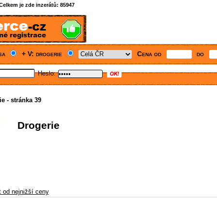
Celkem je zde inzerátů:
85947
asa
+ V: drogerie
Cena od
do
Heslo:
e - stránka 39
Drogerie
t od nejnižší ceny