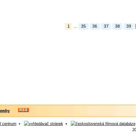
1
35
36
37
38
39
...
 weby
•
•
2