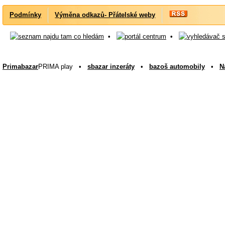
Podmínky
Výměna odkazů- Přátelské weby
•
•
Primabazar
PRIMA play •
sbazar inzeráty
•
bazoš automobily
•
N