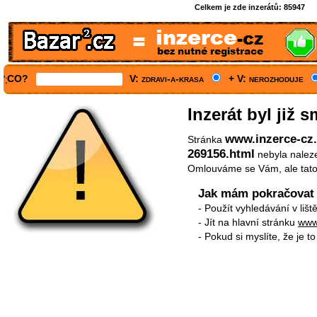
Celkem je zde inzerátů:
85947
CO?
V: zdravi-a-krasa
+ V: nerozhoduje
';
Inzerát byl již 
www.inzerce-cz.c
Stránka
269156.html
nebyla nalez
Omlouváme se Vám, ale tato 
Jak mám pokračovat 
- Použít vyhledávání v liště
- Jít na hlavní stránku
www
- Pokud si myslíte, že je 