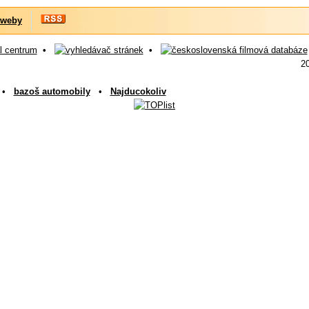
 weby
•
•
2
•
bazoš automobily
•
Najducokoliv