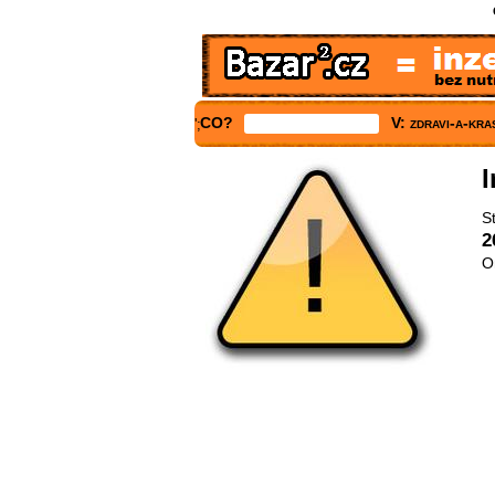
CO?
V: zdravi-a-kr
';
I
S
2
O