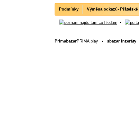
Podmínky
Výměna odkazů- Přátelské
•
Primabazar
PRIMA play •
sbazar inzeráty