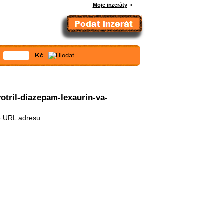
Moje inzeráty
•
Kč
votril-diazepam-lexaurin-va-
ě URL adresu.