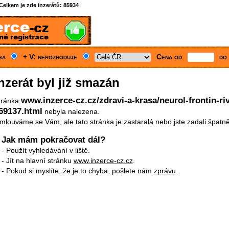
Celkem je zde inzerátů:
85934
asa
+ V: nerozhoduje
Cena od
do
nzerát byl již smazán
www.inzerce-cz.cz/zdravi-a-krasa/neurol-frontin-ri
tránka
69137.html
nebyla nalezena.
mlouváme se Vám, ale tato stránka je zastaralá nebo jste zadali špatn
Jak mám pokračovat dál?
- Použít vyhledávání v liště.
- Jít na hlavní stránku
www.inzerce-cz.cz
.
- Pokud si myslíte, že je to chyba, pošlete nám
zprávu
.