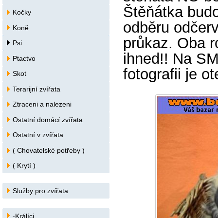
Štěňátka budo
Kočky
odběru odčerv
Koně
průkaz. Oba r
Psi
ihned!! Na SM
Ptactvo
fotografii je o
Skot
Terarijní zvířata
Ztraceni a nalezeni
Ostatní domácí zvířata
Ostatní v zvířata
( Chovatelské potřeby )
( Krytí )
Služby pro zvířata
-Králíci