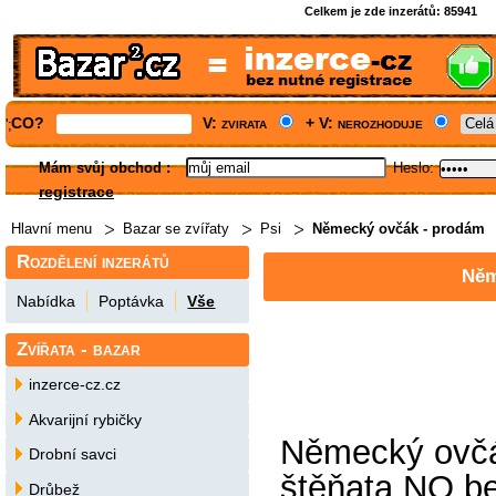
Celkem je zde inzerátů:
85941
CO?
V: zvirata
+ V: nerozhoduje
';
Mám svůj obchod
:
Heslo:
registrace
Hlavní menu
Bazar se zvířaty
Psi
Německý ovčák - prodám
Rozdělení inzerátů
Něm
Nabídka
Poptávka
Vše
Zvířata - bazar
inzerce-cz.cz
Akvarijní rybičky
Německý ovčá
Drobní savci
štěňata NO be
Drůbež