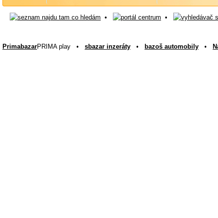
•
•
Primabazar
PRIMA play •
sbazar inzeráty
•
bazoš automobily
•
N