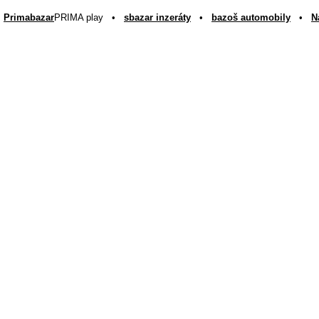
Primabazar
PRIMA play •
sbazar inzeráty
•
bazoš automobily
•
N