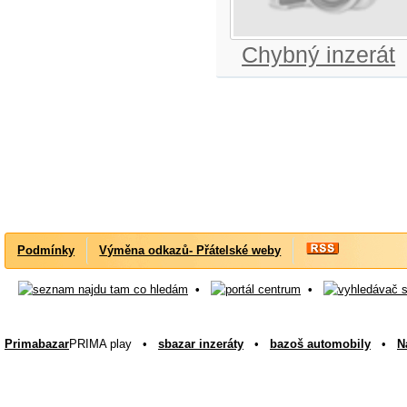
Chybný inzerát
Podmínky
Výměna odkazů- Přátelské weby
•
•
Primabazar
PRIMA play •
sbazar inzeráty
•
bazoš automobily
•
N