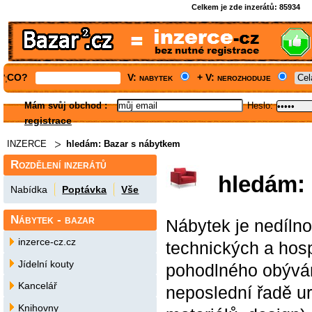
Celkem je zde inzerátů:
85934
CO?
V: nabytek
+ V: nerozhoduje
';
Mám svůj obchod
:
Heslo:
registrace
INZERCE
hledám: Bazar s nábytkem
Rozdělení inzerátů
hledám:
Nabídka
Poptávka
Vše
Nábytek - bazar
Nábytek je nedílno
inzerce-cz.cz
technických a hosp
Jídelní kouty
pohodlného obývání
Kancelář
neposlední řadě ur
Knihovny