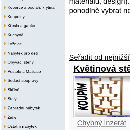
materiálů, design).
Koberce a podlah. krytina
pohodlně vybrat ne
Koupelny
Křesla a gauče
Kuchyně
Ložnice
Nábytek pro děti
Seřadit od nejnižš
Obývací stěny
Květinová st
Postele a Matrace
Sedací soupravy
Skříně
Stoly
Zahradní nábytek
Židle
Chybný inzerát
Ostatní nábytek