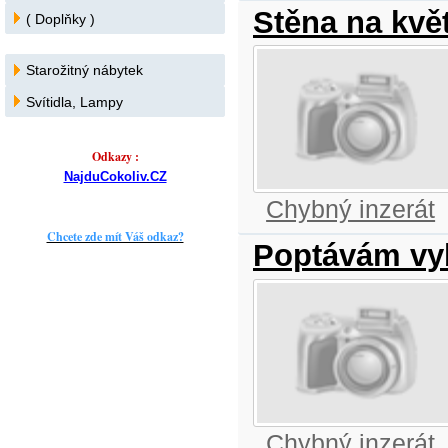
Stěna na kvě
( Doplňky )
Starožitný nábytek
Svítidla, Lampy
Odkazy :
NajduCokoliv.CZ
Chybný inzerát
Chcete zde mít Váš odkaz?
Poptávám vyb
Chybný inzerát