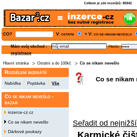
Celkem je zde inzerátů:
85942
CO?
V: ostatni
+ V: co-se-nikam-neveslo
';
Mám svůj obchod
:
Heslo:
registrace
Hlavní stránka
Ostatní a do 100kč
Co se nikam nevešlo
Rozdělení inzerátů
Co se nikam 
Nabídka
Poptávka
Vše
Co se nikam nevešlo -
bazar
inzerce-cz.cz
Seřadit od nejnižš
Co se nikam nevešlo
Dárkové poukazy
Karmické čiš