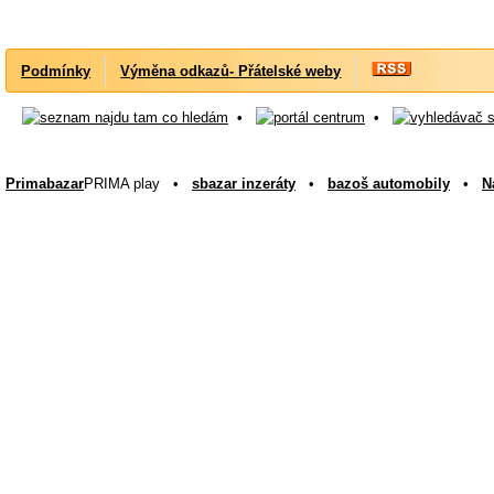
Podmínky
Výměna odkazů- Přátelské weby
•
•
Primabazar
PRIMA play •
sbazar inzeráty
•
bazoš automobily
•
N