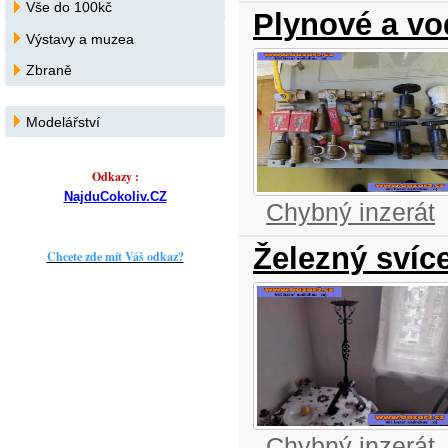
Vše do 100kč
Plynové a vo
Výstavy a muzea
Zbraně
Modelářství
Odkazy :
NajduCokoliv.CZ
Chybný inzerát
Železný svíc
Chcete zde mít Váš odkaz?
Chybný inzerát