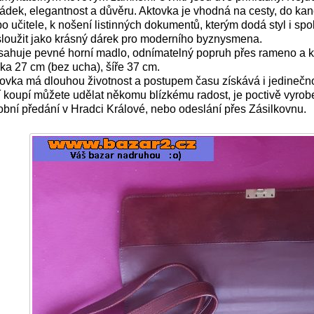
ádek, elegantnost a důvěru. Aktovka je vhodná na cesty, do kan
o učitele, k nošení listinných dokumentů, kterým dodá styl i s
loužit jako krásný dárek pro moderního byznysmena.
ahuje pevné horní madlo, odnímatelný popruh přes rameno a k
ka 27 cm (bez ucha), šíře 37 cm.
ovka má dlouhou životnost a postupem času získává i jedinečnou
í koupí můžete udělat někomu blízkému radost, je poctivě vyro
bní předání v Hradci Králové, nebo odeslání přes Zásilkovnu.