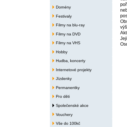
poř
Domény
neb
pos
Festivaly
Obs
Filmy na blu-ray
výš
Akt
Filmy na DVD
Jej
Filmy na VHS
Oso
Hobby
Hudba, koncerty
Internetové projekty
Jízdenky
Permanentky
Pro děti
Společenské akce
Vouchery
Vše do 100kč