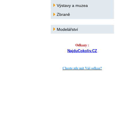
Výstavy a muzea
Zbraně
Modelářství
Odkazy :
NajduCokoliv.CZ
Chcete zde mít Váš odkaz?