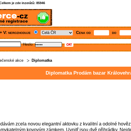
Celkem je zde inzerátů:
85946
+ V: nerozhoduje
Cena od
do
Heslo:
ečenské akce
Diplomatka
Diplomatka Prodám bazar Královehr
dávám zcela novou elegantní aktovku z kvalitní a odolné hov
mykatelným kovovým zámkem. Uvnitř jsou dvě přihrádky. Nejde