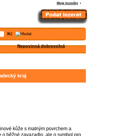
Moje inzeráty
•
Kč
Nepovinná dobrovolná
adecký kraj
ězinové kůže s matným povrchem a
 o běžné zavazadlo, ale o symbol pro