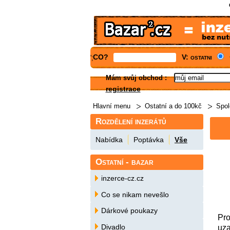
CO?
V: ostatni
';
Mám svůj obchod
:
registrace
Hlavní menu
Ostatní a do 100kč
Spol
Rozdělení inzerátů
Nabídka
Poptávka
Vše
Ostatní - bazar
inzerce-cz.cz
Co se nikam nevešlo
Dárkové poukazy
Pro
Divadlo
uza