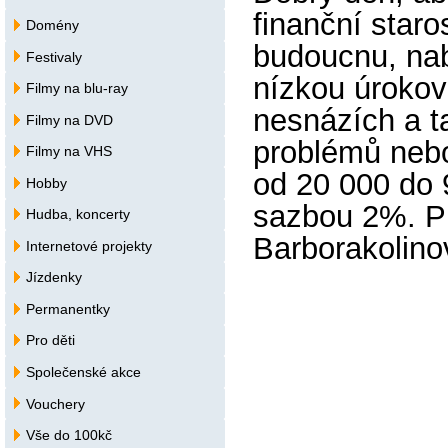
finanční staro
Domény
budoucnu, na
Festivaly
nízkou úrokov
Filmy na blu-ray
nesnázích a ta
Filmy na DVD
problémů nebo
Filmy na VHS
od 20 000 do 
Hobby
sazbou 2%. Pr
Hudba, koncerty
Barborakolin
Internetové projekty
Jízdenky
Permanentky
Pro děti
Společenské akce
Vouchery
Vše do 100kč