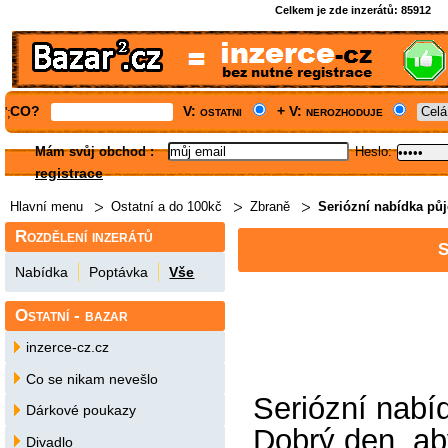
Celkem je zde inzerátů:
85912
CO?
V: ostatni
+ V: nerozhoduje
';
Mám svůj obchod
:
Heslo:
registrace
Hlavní menu
Ostatní a do 100kč
Zbraně
Seriózní nabídka pů
Rozdělení inzerátů
S
Nabídka
Poptávka
Vše
Ostatní - bazar
inzerce-cz.cz
Co se nikam nevešlo
Seriózní nabí
Dárkové poukazy
Dobrý den, a
Divadlo