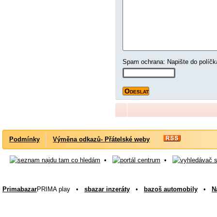
Spam ochrana: Napište do
Podmínky
Výměna odkazů- Přátelské weby
•
•
Primabazar
PRIMA play •
sbazar inzeráty
•
bazoš automobily
•
N