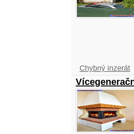
Chybný inzerát
Vícegeneračn