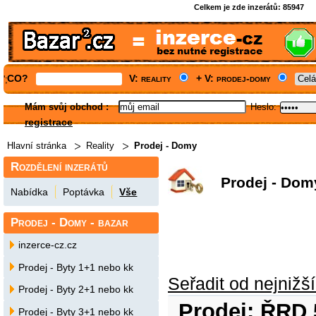
Celkem je zde inzerátů:
85947
CO?
V: reality
+ V: prodej-domy
';
Mám svůj obchod
:
Heslo:
registrace
Hlavní stránka
Reality
Prodej - Domy
Rozdělení inzerátů
Prodej - Dom
Nabídka
Poptávka
Vše
Prodej - Domy - bazar
inzerce-cz.cz
Prodej - Byty 1+1 nebo kk
Seřadit od nejnižš
Prodej - Byty 2+1 nebo kk
Prodej: ŘRD 
Prodej - Byty 3+1 nebo kk