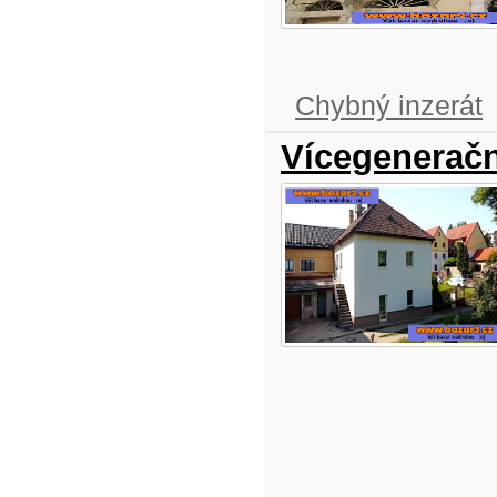
Chybný inzerát
Vícegeneračn