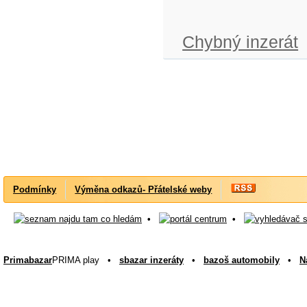
Chybný inzerát
Podmínky
Výměna odkazů- Přátelské weby
•
•
Primabazar
PRIMA play •
sbazar inzeráty
•
bazoš automobily
•
N