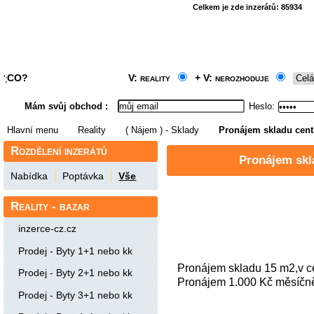
Celkem je zde inzerátů:
85934
CO?
V: reality
+ V: nerozhoduje
';
Mám svůj obchod
:
Heslo:
Hlavní menu
Reality
( Nájem ) - Sklady
Pronájem skladu cent
Rozdělení inzerátů
Pronájem skl
Nabídka
Poptávka
Vše
Reality - bazar
inzerce-cz.cz
Prodej - Byty 1+1 nebo kk
Pronájem skladu 15 m2,v cen
Prodej - Byty 2+1 nebo kk
Pronájem 1.000 Kč měsíčně
Prodej - Byty 3+1 nebo kk