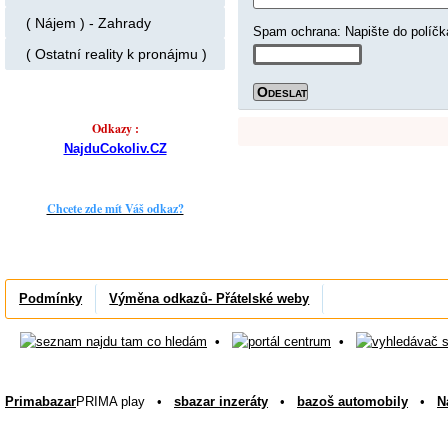
( Nájem ) - Zahrady
Spam ochrana: Napište d
( Ostatní reality k pronájmu )
Odkazy :
NajduCokoliv.CZ
Chcete zde mít Váš odkaz?
Podmínky
Výměna odkazů- Přátelské weby
•
•
Primabazar
PRIMA play •
sbazar inzeráty
•
bazoš automobily
•
N