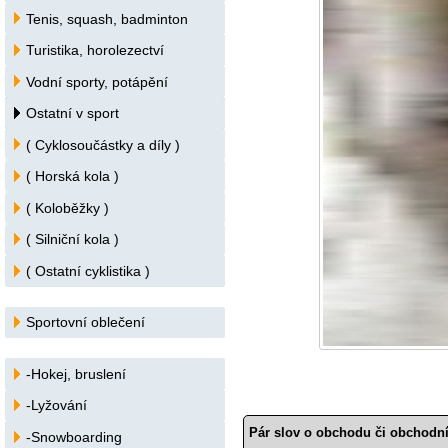
Tenis, squash, badminton
Turistika, horolezectví
Vodní sporty, potápění
Ostatní v sport
( Cyklosoučástky a díly )
( Horská kola )
( Koloběžky )
( Silniční kola )
( Ostatní cyklistika )
Sportovní oblečení
-Hokej, bruslení
-Lyžování
Pár slov o obchodu či obchodní
-Snowboarding