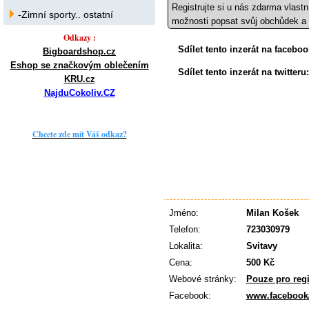
Registrujte si u nás zdarma vlastn
-Zimní sporty.. ostatní
možnosti popsat svůj obchůdek a 
Odkazy :
Sdílet tento inzerát na facebo
Bigboardshop.cz
Eshop se značkovým oblečením
Sdílet tento inzerát na twitteru
KRU.cz
NajduCokoliv.CZ
Chcete zde mít Váš odkaz?
Jméno:
Milan Košek
Telefon:
723030979
Lokalita:
Svitavy
Cena:
500 Kč
Webové stránky:
Pouze pro reg
Facebook:
www.facebook