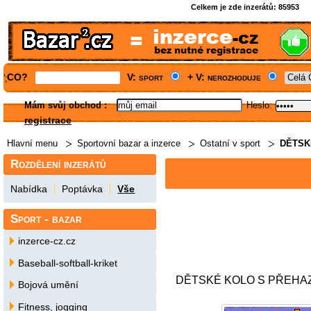
Celkem je zde inzerátů:
85953
CO?
V: sport
+ V: nerozhoduje
';
Mám svůj obchod
:
Heslo:
registrace
Hlavní menu
Sportovní bazar a inzerce
Ostatní v sport
DĚTSK
Rozdělení inzerátů
Nabídka
Poptávka
Vše
Sport - bazar
inzerce-cz.cz
Baseball-softball-kriket
DĚTSKÉ KOLO S PŘEH
Bojová umění
Fitness, jogging