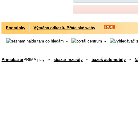
Podmínky
Výměna odkazů- Přátelské weby
•
•
Primabazar
PRIMA play •
sbazar inzeráty
•
bazoš automobily
•
N