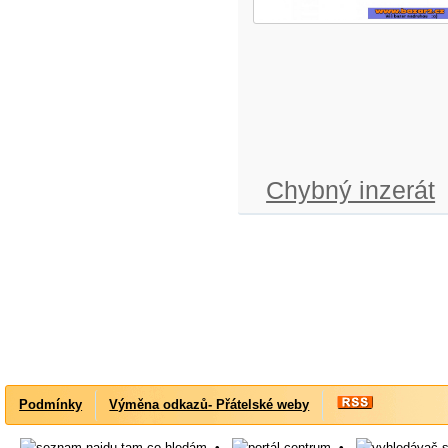
Chybný inzerát
Podmínky
Výměna odkazů- Přátelské weby
•
•