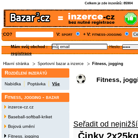
Celkem je zde inzerátů:
85904
CO?
V: sport
+ V: fitness-jogging
';
Mám svůj obchod
:
Heslo:
registrace
Hlavní stránka
Sportovní bazar a inzerce
Fitness, jogging
Rozdělení inzerátů
Fitness, jogg
Nabídka
Poptávka
Vše
Fitness, jogging - bazar
inzerce-cz.cz
Baseball-softball-kriket
Seřadit od nejnižš
Bojová umění
Činky 2x25kg
Fitness, jogging