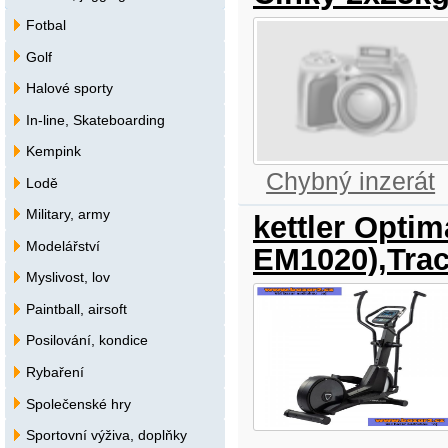
Fotbal
Golf
Halové sporty
In-line, Skateboarding
Kempink
Chybný inzerát
Lodě
Military, army
kettler Optim
Modelářství
EM1020),Tra
Myslivost, lov
Paintball, airsoft
Posilování, kondice
Rybaření
Společenské hry
Sportovní výživa, doplňky