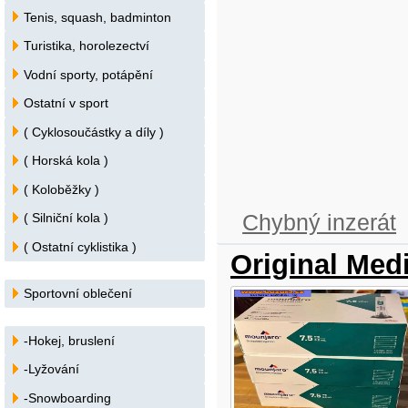
Tenis, squash, badminton
Turistika, horolezectví
Vodní sporty, potápění
Ostatní v sport
( Cyklosoučástky a díly )
( Horská kola )
( Koloběžky )
Chybný inzerát
( Silniční kola )
( Ostatní cyklistika )
Original Med
Sportovní oblečení
-Hokej, bruslení
-Lyžování
-Snowboarding