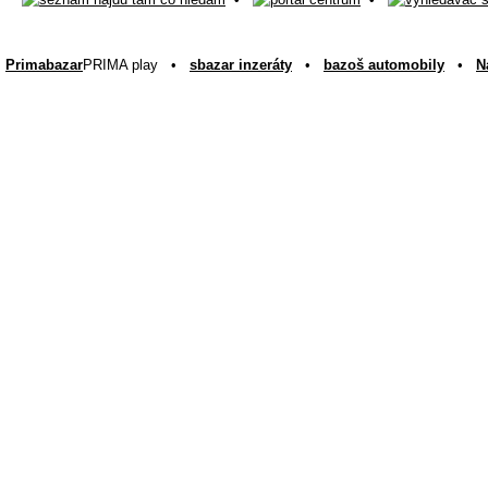
Primabazar
PRIMA play •
sbazar inzeráty
•
bazoš automobily
•
N