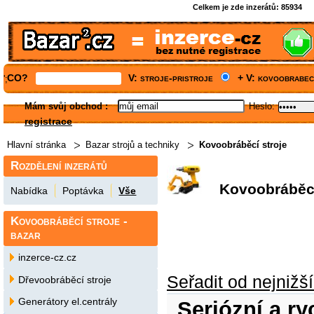
Celkem je zde inzerátů:
85934
CO?
V: stroje-pristroje
+ V: kovoobrabec
';
Mám svůj obchod
:
Heslo:
registrace
Hlavní stránka
Bazar strojů a techniky
Kovoobráběcí stroje
Rozdělení inzerátů
Kovoobráběcí 
Nabídka
Poptávka
Vše
Kovoobráběcí stroje -
bazar
inzerce-cz.cz
Seřadit od nejnižš
Dřevoobráběcí stroje
Generátory el.centrály
Seriózní a r