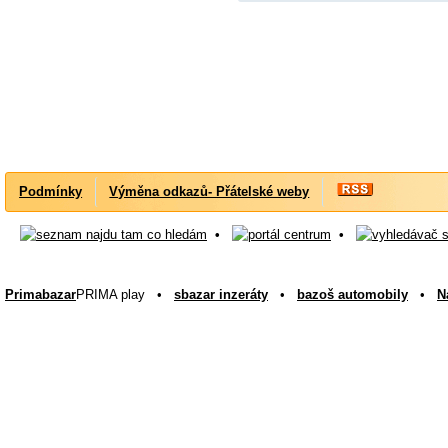
Podmínky
Výměna odkazů- Přátelské weby
•
•
Primabazar
PRIMA play •
sbazar inzeráty
•
bazoš automobily
•
N