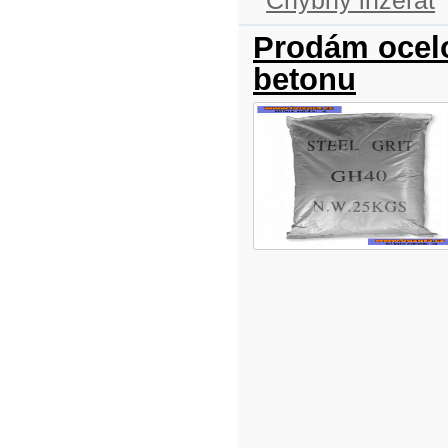
Chybný inzerát
Prodám ocelo
betonu