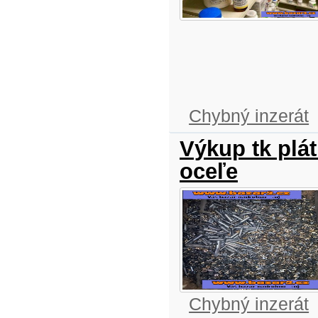
Chybný inzerát
Výkup tk plá
oceľe
Chybný inzerát