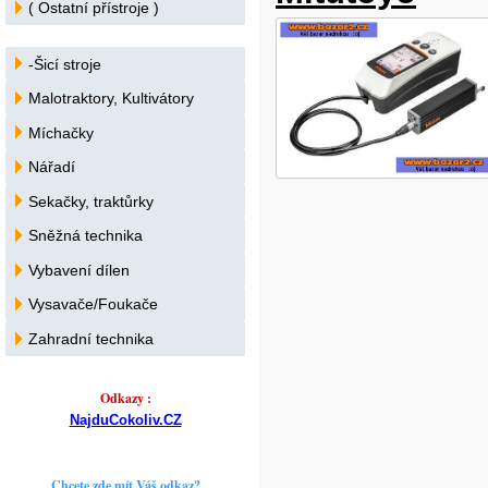
( Ostatní přístroje )
-Šicí stroje
Malotraktory, Kultivátory
Míchačky
Nářadí
Sekačky, traktůrky
Sněžná technika
Vybavení dílen
Vysavače/Foukače
Zahradní technika
Odkazy :
NajduCokoliv.CZ
Chcete zde mít Váš odkaz?